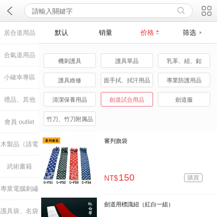

默认
销量
价格
筛选
居合道用品
合氣道用品
機刺護具
護具單品
乳革、紐、釦
小確幸專區
護具維修
面手拭、拭汗用品
專業防護用品
禮品、其他
清潔保養用品
劍道試合用品
劍道服
竹刀、竹刀附属品
會員 outlet
審判旗袋
木製品（請電
武術書籍
洽）
150
NT$
購買
專業電腦刺繡
劍道用標識紐（紅白一組）
護具袋、名袋
雕刻