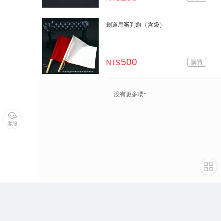
劍道用審判旗（含袋）
500
NT$
購買
没有更多喽~
客服
劍道試合用品
×