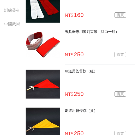
訓練器材
160
NT$
購買
中國武術
護具垂專用審判束帶（紅白一組）
250
NT$
購買
劍道用監督旗（紅）
250
NT$
購買
劍道用暫停旗（黃）
250
NT$
購買