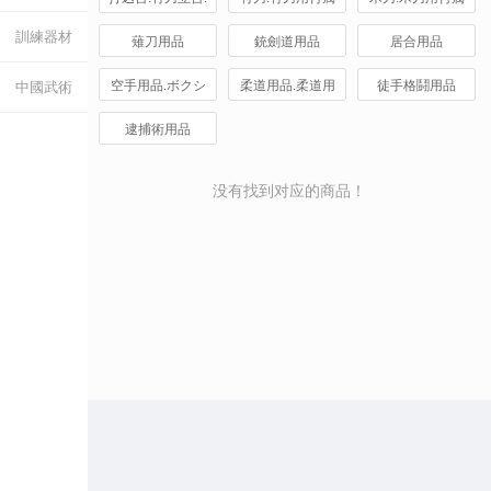
竹刀手入具
品.竹製品
品.木刀袋
訓練器材
薙刀用品
銃劍道用品
居合用品
空手用品.ボクシ
柔道用品.柔道用
徒手格鬪用品
中國武術
ング.樫棒
畳
逮捕術用品
没有找到对应的商品！