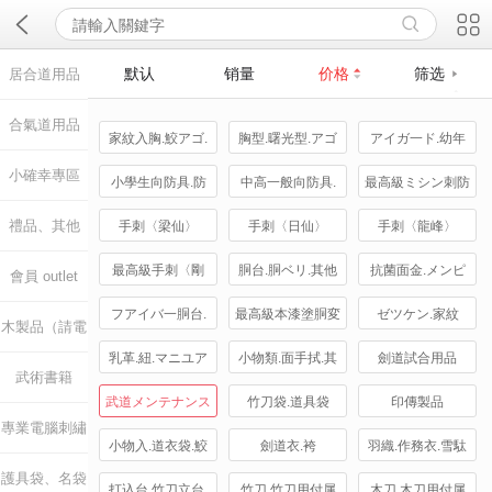

默认
销量
价格
筛选
居合道用品
合氣道用品
家紋入胸.鮫アゴ.
胸型.曙光型.アゴ
アイガ一ド.幼年
鮫胸
型.印伝柄見本
向防具
小確幸專區
小學生向防具.防
中高一般向防具.
最高級ミシン刺防
具棚
眼鏡フレ一ム
具.白防具
禮品、其他
手刺〈梁仙〉
手刺〈日仙〉
手刺〈龍峰〉
最高級手刺〈剛
胴台.胴ベリ.其他
抗菌面金.メンピ
會員 outlet
龍〉
材料
ツト.乾燥機
フアイバ一胴台.
最高級本漆塗胴変
ゼツケン.家紋
木製品（請電
牛革型押胸.ヤマ
リ塗.鮫胴.本漆塗
乳革.紐.マニユア
小物類.面手拭.其
劍道試合用品
武術書籍
洽）
ト胴台
胴
ル本
他
武道メンテナンス
竹刀袋.道具袋
印傳製品
專業電腦刺繡
用品.防護用品
小物入.道衣袋.鮫
劍道衣.袴
羽織.作務衣.雪駄
護具袋、名袋
雕刻
革製品.劍道下著
打込台.竹刀立台.
竹刀.竹刀用付属
木刀.木刀用付属