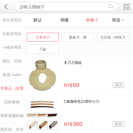

默认
销量
价格
筛选
居合道用品
合氣道用品
日本木刀
素振刀、棒
古武道（特殊刀
款）
小確幸專區
刀架
禮品、其他
木刀刀擋組
會員 outlet
50
NT$
購買
木製品（請電
C級咖啡色22英吋小刀
武術書籍
洽）
專業電腦刺繡
380
NT$
購買
護具袋、名袋
雕刻